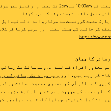
یارک سٹیٹ گورنمنٹ سے سرکاری امداد کے لیے اہل 
عقد کی جائیں گی جبکہ ہفتہ اور موسم گرما کی کلاس
https://www.dr
رسائی کا بیان
ہم معذور افراد کے لیے اس ویب سائٹ تک رسائی 
کام کر رہے ہیں، اور
ویب مواد تک رسائی کے رہنما
کریں گے۔ اگر آپ کو ہماری موجودہ سائٹ پر کسی
کے لیے مدد کی ضرورت ہے، تو براہ کرم مزید مع
پیرنٹ کوآرڈینیٹر جولیا کاسترو سے رابطہ کر