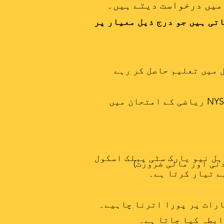
تی ہیں جو درج ذیل معیار پر
 میں تعلیم حاصل کر رہے
طالب علم کا NYS ELA امتحان میں 460 یا اس سے اوپر کا سکیل اسکور ہونا چاہیے یا NYS ریاضی کے امتحان میں
یک تعلیمی پروگرام ہے جو 7ویں جماعت کے اہل نیو یارک سٹی پبلک اسکول
نی اور مالی ضرورت)
ور حصہ B میں درج ذیل تمام معیارات پر پورا اترنا چاہیے۔
ابطہ کیا جاتا ہے۔