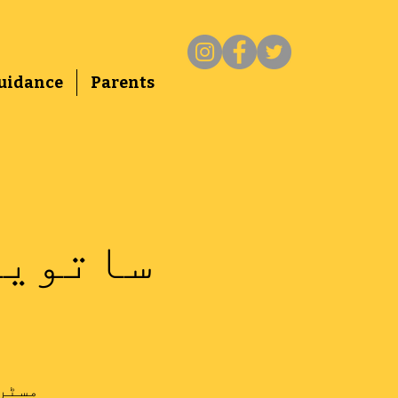
uidance
Parents
ساتویں
مسٹر سٹ