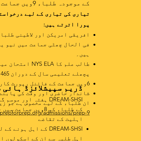
کے موجودہ طلباء 9ویں جماعت میں بورڈنگ اسکولوں میں داخلے کے لیے PREP 9 میں درخواست دیتے ہیں۔
تیاری کی تیاری کے لیے درخواست
پورا اترتے ہیں:
افریقی امریکن اور لاطینی طلباء
فی الحال چھٹی جماعت میں نیو یا
ہیں۔
پچھلے تعلیمی سال کے دوران 465 یا اس سے اوپر کا سکور ہونا چاہیے۔
6ویں جماعت کے فائنل رپورٹ کارڈ پر اوسط 90% یا اس سے اوپر یا زیادہ تر 4
ڈریم سپیشلائزڈ ہائی سکو
شاندار حاضری اور وقت کی پابند
ان طلباء کے لیے مخصوص ہے جو زی
کے طلباء کو 8ویں جماعت میں خصوصی ہائی اسکولز داخلہ ٹیسٹ (SHSAT) دینے کے لیے تیار کرتا ہے۔
prepforprep.org/admissions/prep-9-
اہلیت کے تقاضے
اہل طلبہ سے ان کے اسکولوں او