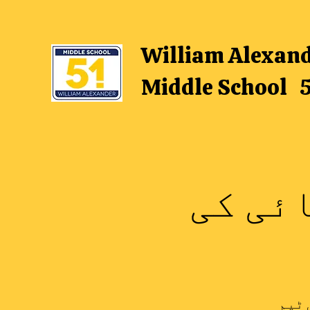
William Alexan
Middle School 
ئی کی