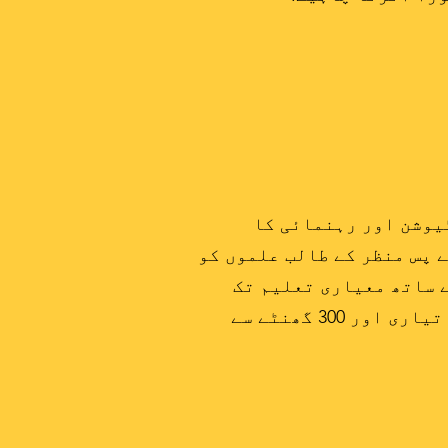
ول ٹیسٹ (SHSAT) کے لیے ایک مفت ٹیوشن اور رہنمائی کا
 پس منظر کے طالب علموں کو
ے ساتھ معیاری تعلیم تک
سے گیارہ مہینے ٹیسٹ کی تیاری اور 300 گھنٹے سے