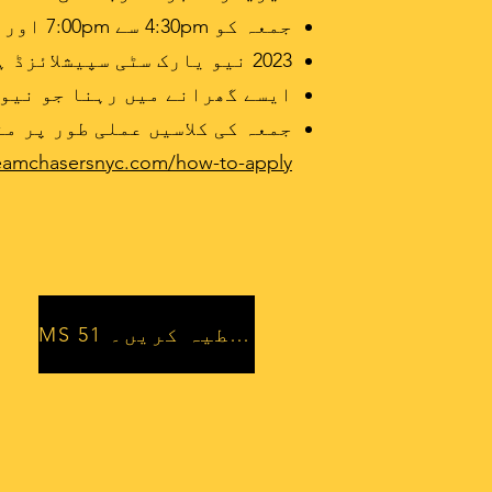
جمعہ کو 4:30pm سے 7:00pm اور ہفتہ کو 10:00am سے 2pm تک ہفتہ وار کلاسز میں شرکت کے لیے دستیاب ہے۔
2023 نیو یارک سٹی سپیشلائزڈ ہائی سکول داخلہ ٹیسٹ دینے کا عہد کرنا
ایسے گھرانے میں رہنا جو نیو 
جمعہ کی کلاسیں عملی طور پر من
eamchasersnyc.com/how-to-apply
MS 51 کو عطیہ کریں۔