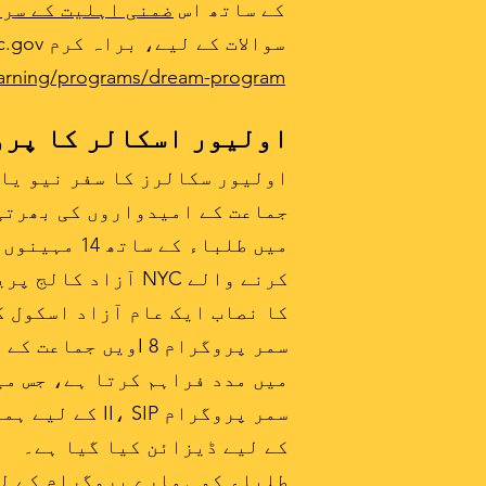
کے ساتھ اس
ضمنی اہلیت کے سرو
سوالات کے لیے، براہ کرم SHSI@schools.nyc.gov پر ای میل کریں۔
earning/programs/dream-program
اولیور اسکالر کا پر
کا نصاب ایک عام آزاد اسکول ک
سمر پروگرام I 8و
میں مدد فراہم کرتا ہے، جس می
سمر پروگرام 
کے لیے ڈیزائن کیا گیا ہے۔
طلباء کو ہمارے پروگرام کے لی