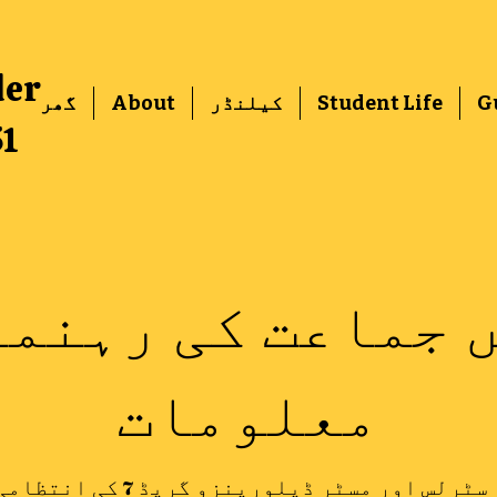
der
G
Student Life
کیلنڈر
About
گھر
51
 جماعت کی رہنما
معلومات
رلس اور مسٹر ڈیلورینزو گریڈ 7 کی انتظامی ٹیم