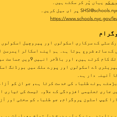
ے کو
یہاں پُر کر سکتے ہیں۔
https://www.schools.nyc.gov/l
وگرام
میں طلباء کے ساتھ 14 مہینوں تک ک
ا آئینہ دار ہے۔
یں جماعت کے بڑھتے ہوئے طلباء کی خدمت کرتا ہے، جو ان کو
ں جاری تعلیمی افزودگی کے علاوہ ٹیسٹ کی تیاری ا
II، SIP کے لیے ہمارا کیپ اسٹون پروگرام، جو طلباء کو سختی 
ے نامزد ہونے کے لیے درج ذیل تمام معیارات پر پ