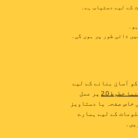
ہو۔
یں ذاتی طور پر ہوں گی۔
کو آسان بنانے کے لیے
 خطوط 2.0
پر عمل
 خاص صفحہ یا دستاویز
لومات کے لیے ہمارے
یں۔