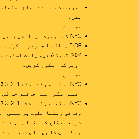
نیویارک شہر کے تمام اسکولوں 
ہیں۔
حصہ اے
NYC کے موجودہ رہائشی بنیں۔
DOE پبلک یا چارٹر اسکول میں ساتویں جماعت میں داخلہ لیں۔
اوپر کا اسکور کریں۔
حصہ بی
ایسے اسکول میں جائیں جس کی معاشی ضرو
وفاقی رہنما خطوط پر مبنی آم
ذریعے مطلع کیا گیا ہے، خاندا