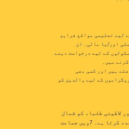
یں طلباء کو منتخب کرنے کے لیے تعلیمی مواقع فراہم
لی اور/یا مالی۔ ان
سکولوں کے لیے درخواست دینے
کرنے میں۔
ھتے ہیں اور کسی بھی
روگراموں کے لیے والدین کو
اور لاطینی طلباء کو شمال
مشرق کے معروف آزاد بورڈنگ اسکولوں میں کامیابی کے لیے تیاری کرنے میں مدد کرتا ہے۔ 7ویں جماعت