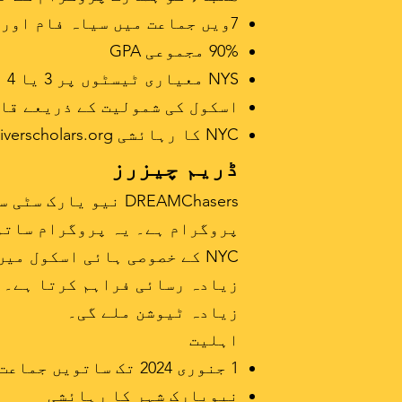
7ویں جماعت میں سیاہ فام اور لاطینی طلباء
90% مجموعی GPA
NYS معیاری ٹیسٹوں پر 3 یا 4
اسکول کی شمولیت کے ذریعے قائ
NYC کا رہائشی
iverscholars.org
ڈریم چیزرز
پروگرام ہے۔ یہ پروگرام ساتوی
NYC کے خصوصی ہائی اسکول م
زیادہ رسائی فراہم کرتا ہے۔ 
زیادہ ٹیوشن ملے گی۔
اہلیت
1 جنوری 2024 تک ساتویں جماعت کا مڈل اسکول کا طالب علم
نیویارک شہر کا رہائشی