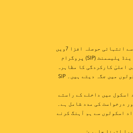
اولیور سکالرز کا سفر نیو یارک سٹی کے سرکاری اسکولوں اور پیروچیل اسکولوں سے انتہائی حوصلہ افزا 7ویں
جماعت کے امیدواروں کی بھرتی کے ساتھ شروع ہوتا ہے۔ ہم اپنے اسکالر ایمرسن اینڈ پلیسمنٹ (SIP) پروگرام
ام کرتے ہیں، اور بالآخر انہیں 9ویں جماعت میں اعلیٰ کارکردگی کا مظاہرہ
کرنے والے NYC آزاد کالج پریپریٹری ڈے اسکولوں اور پورے ملک میں بورڈنگ اسکولوں میں جگہ دیتے ہیں۔ SIP
 آزاد اسکول میں داخلے کے راستے
ور درخواست کی مدد شامل ہے۔
اور آزاد اسکولوں سے ہم آہنگ کرنے
ورا اترنا چاہیے: