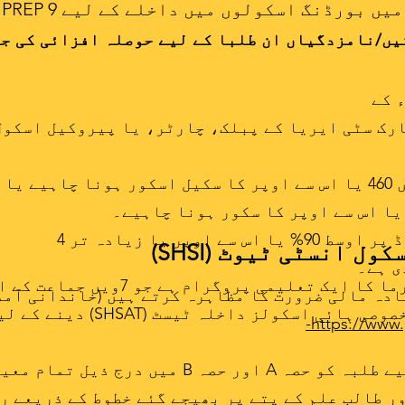
یں/نامزدگیاں ان طلبا کے لیے حوصلہ افزائی کی جا
 کے
رک سٹی ایریا کے پبلک، چارٹر، یا پیروکیل اسکول
ل انسٹی ٹیوٹ (SHSI)
ی ہے۔
DREAM-SHSI ہفتہ اور موسم گرما کا ا
ادہ مالی ضرورت کا مظاہرہ کرتے ہیں (خاندانی آمد
https://www.
DREAM-SHSI کے اہل ہونے کے لیے طلبہ کو حصہ A ا
ر طالب علم کے پتے پر بھیجے گئے خطوط کے ذریعے ر