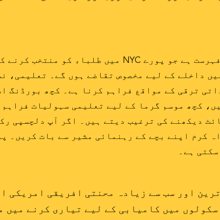
ذیل میں ان آزاد پروگراموں کی فہرست ہے جو پورے NYC م
یں داخلے کے لیے مخصوص تقاضے ہوں گے۔ تعلیمی، نس
اتی ترقی کے مواقع فراہم کرنا ہے۔ کچھ بورڈنگ ا
یں، کچھ موسم گرما کے لیے تعلیمی سہولیات فراہم 
ائٹ دیکھنے کی ترغیب دیتے ہیں۔ اگر آپ دلچسپی رک
ہ کرم اپنے بچے کے رہنمائی مشیر سے بات کریں۔ پ
سکتی ہے۔
روشن ترین اور سب سے زیادہ محنتی افریقی امریکی 