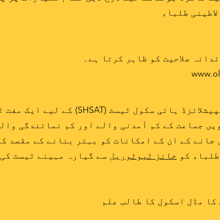
دانہ صلاحیت کو ظاہر کرتا ہے۔
www.ol
DREAMChasers نیو یارک سٹی سپیشلائزڈ ہائی سک
ں جماعت کے کم آمدنی والے اور کم نمائندگی والے
یں جانے کے ان کے امکانات کو بہتر بنانے کے مقصد ک
طلباء کو
خانز ٹیوٹوریل