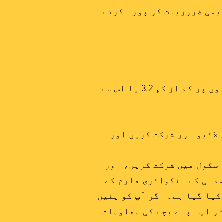
یمی ضروریات کو پورا کرتے
2024 گریڈ 6 نیو یارک اسٹیٹ میتھ ٹیسٹ اور گریڈ 6 نیو یارک اسٹیٹ ELA ٹیسٹ دونوں پر کم از کم 3.2 یا اس سے
2, 21, 22, 24, 25, 26, 28, 30, 31 میں اسکول میں لائیو اور شرکت کریں اور
20, 21, 22, 24, 25, 26, 28, 30, 31 میں لائیو اور اسکول میں شرکت کریں، اور
مدنی کے انکوائری فارم کے
یا گیا ہے۔ اگر آپ کو یقین
ے رابطہ نہیں کیا ہے، تو آپ اپنے بچے کی معلومات