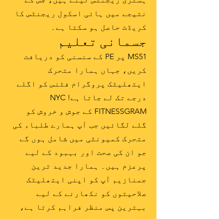
نتیجے میں ہائی اسکول ریجنٹس کا
کریڈٹ حاصل ہو سکتا ہے۔
جسمانی تعلیم
MS51 پر PE کے سنسنی کو دریافت
کریں، جہاں ہمارا متحرک
ایتھلیٹک پروگرام فٹنس کو اگلے
درجے تک لے جاتا ہے! NYC
FITNESSGRAM کے جوش و خروش کو
گلے لگائیں جب آپ ہمارے طلباء کی
متحرک کمیونٹی میں شامل ہوں گے
جو ان کی صحت اور بہبود کے لیے
پرعزم ہیں۔ ہمارا جدید ترین
جمنازیم آپ کو اپنی ایتھلیٹک
صلاحیتوں کو نکھارنے کے لیے
بہترین پس منظر فراہم کرتا ہے،