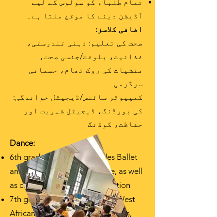
تمام طلباء کو سولوس کے لیے
آڈیشن دینے کا موقع ملتا ہے۔
اضافی کلاسز:
صحت کی تعلیم: ذہنی تندرستی،
غذائیت، بلوغت/جنسی صحت،
منشیات کی روک تھام، جسمانی
سرگرمی
کمپیوٹر سائنس/ڈیجیٹل خواندگی:
کی بورڈنگ، ڈیجیٹل شہریت اور
حفاظت، کوڈنگ
Dance:
6th grade curriculum includes Ballet
and Modern dance technique, as well
as composition and improvisation
7th grade curriculum includes West
African and Caribbean Folk forms,