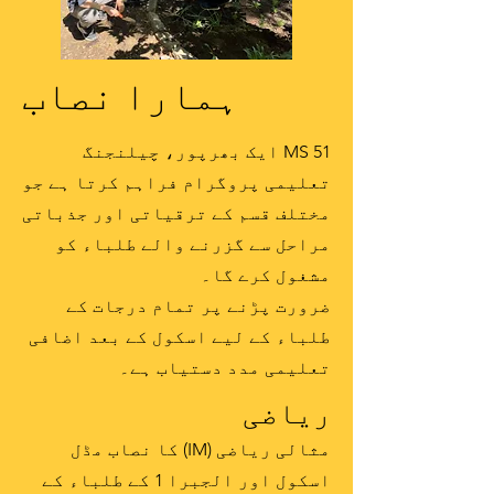
ہمارا نصاب
MS 51 ایک بھرپور، چیلنجنگ
تعلیمی پروگرام فراہم کرتا ہے جو
مختلف قسم کے ترقیاتی اور جذباتی
مراحل سے گزرنے والے طلباء کو
مشغول کرے گا۔
ضرورت پڑنے پر تمام درجات کے
طلباء کے لیے اسکول کے بعد اضافی
تعلیمی مدد دستیاب ہے۔
ریاضی
مثالی ریاضی (IM) کا نصاب مڈل
اسکول اور الجبرا 1 کے طلباء کے