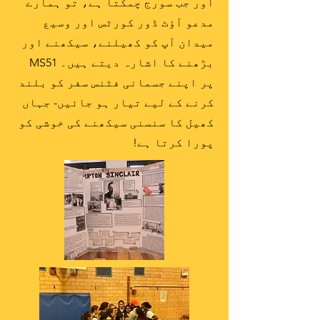
اور جب سورج چمکتا ہے، تو ہمارے
مدعو آؤٹ ڈور کورٹس اور وسیع
میدان آپ کو کھیلنے، سیکھنے اور
بڑھنے کا اشارہ دیتے ہیں۔ MS51
پر اپنے جسمانی فٹنس سفر کو بلند
کرنے کے لیے تیار ہو جائیں- جہاں
کھیل کا سنسنی سیکھنے کی خوشی کو
پورا کرتا ہے!