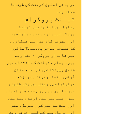
جو ہائی اسکول کریڈٹ کی طرف جا
سکتا ہے۔
ٹیلنٹ پروگرام
ہمارا ایوارڈ یافتہ ٹیلنٹ
پروگرام ہمارے منفرد باصلاحیت
اور تجربہ کار تدریسی فنکاروں
کا نتیجہ ہے جو پچھلے 15 سالوں
میں شاندار پروگرام بنا رہے
ہیں۔ ہمارے ٹیلنٹ کے انتخاب میں
شامل ہیں: ڈانس، ڈرامہ، فائن
آرٹس، انسٹرومینٹل میوزک،
فوٹوگرافی، ووکل میوزک۔ طلباء
تین سالوں میں ہر ہفتے چار ادوار
میں اپنے ہنر میں ڈوبے رہتے ہیں
اور بہت سے ہنر کو ریہرسل، سفر
اور پرفارمنس کے لیے اضافی وقت