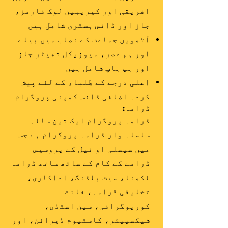
افریقی اور کیریبین لوک فارمز،
جاز اور ڈانس ہسٹری شامل ہیں
آٹھویں جماعت کے نصاب میں بیلے
اور ہم عصر، میوزیکل تھیٹر جاز
اور ہپ ہاپ شامل ہیں
اعلی درجے کے طلباء کے لئے پیش
کردہ اضافی ڈانس کمپنی پروگرام
ڈرامہ:
ڈرامہ پروگرام ایک تین سالہ
سلسلہ وار ڈرامہ پروگرام ہے جس
میں سیسلی او نیل کے پروسیس
ڈرامے کے کام کے ساتھ ساتھ ڈرامہ
لکھنا، سیٹ بلڈنگ، اداکاری،
تخلیقی ڈرامہ، فائٹ
کوریوگرافی، سین اسٹڈی،
شیکسپیئر، کاسٹیوم ڈیزائن، اور