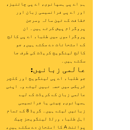
ہم اے پی ہسپانوی، اے پی چائنیز،
اور اے پی فرانسیسی زبان اور
ثقافت کے تین سالہ وسرجن
پروگرام پیش کرتے ہیں۔ ان
پروگراموں میں طلباء اے پی کالج
کے امتحانات دے سکتے ہیں، جو
کالج لینگویج کریڈٹ کی طرف جا
سکتے ہیں۔
عالمی زبانیں:
جو طلباء اے پی لینگویج اور کلچر
ٹریکس میں حصہ نہیں لیتے وہ اپنی
عالمی زبان کے کریڈٹ کے لیے
ہسپانوی، چینی یا فرانسیسی
زبانیں لیتے ہیں۔ گریڈ 8 کے تمام
اہل طلباء ورلڈ لینگویجز چیک
پوائنٹ A کا امتحان دے سکتے ہیں،