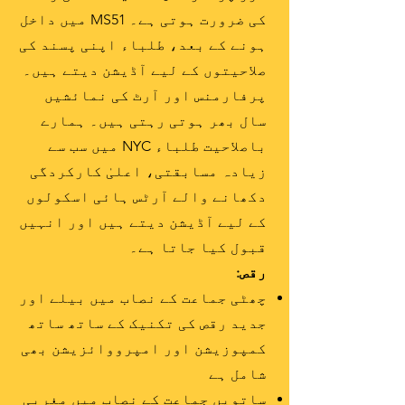
کی ضرورت ہوتی ہے۔ MS51 میں داخل
ہونے کے بعد، طلباء اپنی پسند کی
صلاحیتوں کے لیے آڈیشن دیتے ہیں۔
پرفارمنس اور آرٹ کی نمائشیں
سال بھر ہوتی رہتی ہیں۔ ہمارے
باصلاحیت طلباء NYC میں سب سے
زیادہ مسابقتی، اعلیٰ کارکردگی
دکھانے والے آرٹس ہائی اسکولوں
کے لیے آڈیشن دیتے ہیں اور انہیں
قبول کیا جاتا ہے۔
رقص:
چھٹی جماعت کے نصاب میں بیلے اور
جدید رقص کی تکنیک کے ساتھ ساتھ
کمپوزیشن اور امپرووائزیشن بھی
شامل ہے
ساتویں جماعت کے نصاب میں مغربی