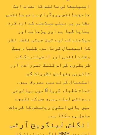
ایمپلیفائی سائنس کا نصاب ایک
جامع سائنس پروگرام ہے جو سائنسی
مظاہر پر مبنی سیکھنے کے ارد گرد
بنایا گیا ہے اور پڑھانے اور
سیکھنے کے لیے تین جہتی نقطہ نظر
کا استعمال کرتا ہے۔ طلباء بیک
وقت سائنسی اور انجینئرنگ کے
طریقوں، کراس کٹنگ تصورات، اور
تادیبی بنیادی نظریات کو
استعمال کرنے میں مصروف ہیں۔
تمام طلباء گریڈ 8 میں بیالوجی
ریجنٹس لیتے ہیں، جس کے نتیجے
میں ہائی اسکول ریجنٹس کا کریڈٹ
حاصل ہو سکتا ہے۔
انگلش لینگویج آرٹس
ادب میں HMH انگریزی زبان کا