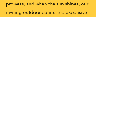
prowess, and when the sun shines, our
inviting outdoor courts and expansive
field beckon you to play, learn, and
grow. Get ready to elevate your
physical fitness journey at MS51-where
the thrill of sport meets the joy of
learning!
Click here for our curriculum
slides.
AP Language and
Culture
We offer AP Spanish, AP Chinese, and AP
French Language and Culture three-year
immersion programs. Students in these
programs can take the AP College exams,
which can go towards college language
credit