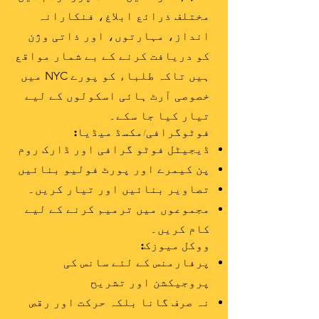
مختلف ذرائع ابلاغ، فنکارانہ
انداز، مہارتوں، اور ذاتی وژن
کو دریافت کرنے کے بے شمار مواقع
ہیں تاکہ طلباء کو پورے NYC میں
خصوصی آرٹ ہائی اسکولوں کے لیے
تیار کیا جا سکے۔
فوٹوگرافی/مکسڈ میڈیا:
ڈیجیٹل فوٹو گرافی اور ڈارک روم
پن کیمرے اور پورٹ فولیو بنائیں
تصاویر بنائیں اور تیار کریں۔
مجموعوں میں ترمیم کرنے کے لیے
کام کریں۔
ووکل میوزک:
پرفارمنس کے لئے سانس کی
پروجیکشن اور تشریح
نہ صرف گانا بلکہ حرکت اور رقص