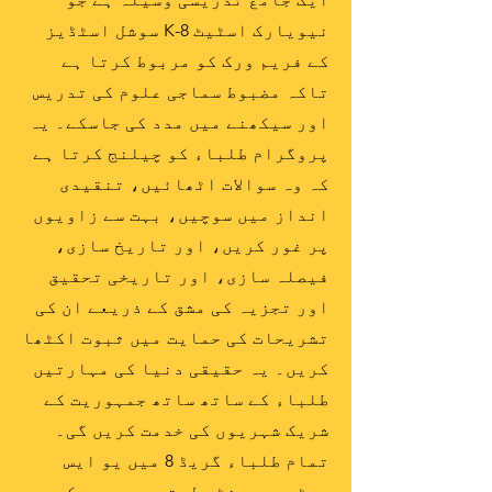
نیویارک اسٹیٹ K-8 سوشل اسٹڈیز
کے فریم ورک کو مربوط کرتا ہے
تاکہ مضبوط سماجی علوم کی تدریس
اور سیکھنے میں مدد کی جاسکے۔ یہ
پروگرام طلباء کو چیلنج کرتا ہے
کہ وہ سوالات اٹھائیں، تنقیدی
انداز میں سوچیں، بہت سے زاویوں
پر غور کریں، اور تاریخ سازی،
فیصلہ سازی، اور تاریخی تحقیق
اور تجزیہ کی مشق کے ذریعے ان کی
تشریحات کی حمایت میں ثبوت اکٹھا
کریں۔ یہ حقیقی دنیا کی مہارتیں
طلباء کے ساتھ ساتھ جمہوریت کے
شریک شہریوں کی خدمت کریں گی۔
تمام طلباء گریڈ 8 میں یو ایس
ہسٹری ریجنٹس لیتے ہیں، جس کے