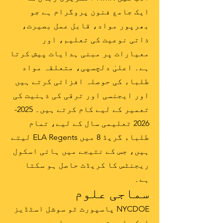
ایک جامع فنون پروگرام ہے جو
بھرپور مواد، قابل عمل بصیرت،
ذاتی نوعیت کی تعلیم، اور
معیارات پر مبنی ہدایات پیش کرتا
ہے۔ اعلیٰ دلچسپی، متعلقہ مواد
طلباء کی حوصلہ افزائی کرتے ہیں
اور ایجنسی اور ترقی کی ذہنیت کی
تعمیر کے لیے کام کرتے ہیں۔
2025-
2026
تعلیمی سال کے لیے، تمام
طلباء گریڈ 8 میں ELA Regents لیتے
ہیں، جس کے نتیجے میں ہائی اسکول
ریجنٹس کا کریڈٹ حاصل ہو سکتا
ہے۔
سماجی علوم
NYCDOE پاسپورٹ ٹو سوشل اسٹڈیز
ایک جامع تدریسی وسیلہ ہے جو