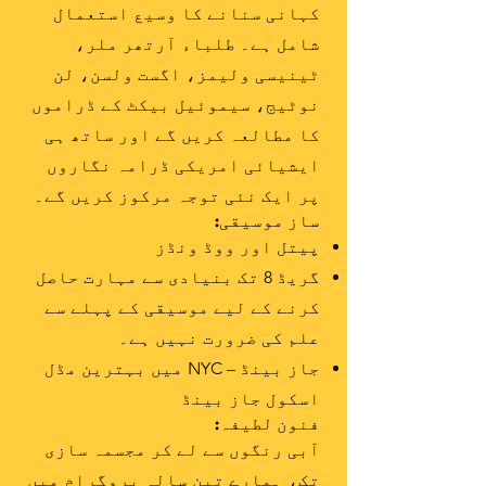
کہانی سنانے کا وسیع استعمال
شامل ہے۔ طلباء آرتھر ملر،
ٹینیسی ولیمز، اگست ولسن، لن
نوٹیج، سیموئیل بیکٹ کے ڈراموں
کا مطالعہ کریں گے اور ساتھ ہی
ایشیائی امریکی ڈرامہ نگاروں
پر ایک نئی توجہ مرکوز کریں گے۔
ساز موسیقی:
پیتل اور ووڈ ونڈز
گریڈ 8 تک بنیادی سے مہارت حاصل
کرنے کے لیے موسیقی کے پہلے سے
علم کی ضرورت نہیں ہے۔
جاز بینڈ – NYC میں بہترین مڈل
اسکول جاز بینڈ
فنون لطیفہ:
آبی رنگوں سے لے کر مجسمہ سازی
تک، ہمارے تین سالہ پروگرام میں