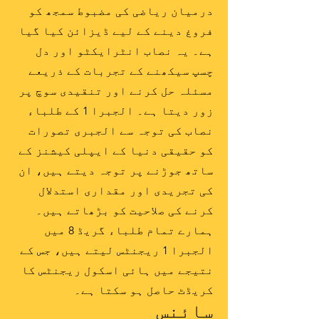
درمیان ریاضی کی مضبوط سمجھ کو
فروغ دینے کے لیے ڈیزائن کیا گیا
ہے۔ یہ نصاب انٹرایکٹو اور دل
چسپ سیکھنے کے تجربات کے ذریعے
مسئلہ حل کرنے اور تنقیدی سوچ پر
زور دیتا ہے۔ الجبرا 1 کے طلباء
نصاب کی توجہ سے الجبری تصورات
کو حقیقی دنیا کے ایپلی کیشنز کے
ساتھ جوڑنے پر توجہ دیتے ہیں، ان
کی تجریدی اور مقداری استدلال
کرنے کی صلاحیت کو بڑھاتے ہیں۔
ہمارے تمام طلباء گریڈ 8 میں
الجبرا 1 ریجنٹس لیتے ہیں، جس کے
نتیجے میں ہائی اسکول ریجنٹس کا
کریڈٹ حاصل ہو سکتا ہے۔
سائنس