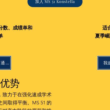
加入 MS 51 Konstella
分数、成绩单和
适
单
夏季崛
纽约州交通管理局
我
优势
坡，致力于在强化速成学术
取得平衡。MS 51 的