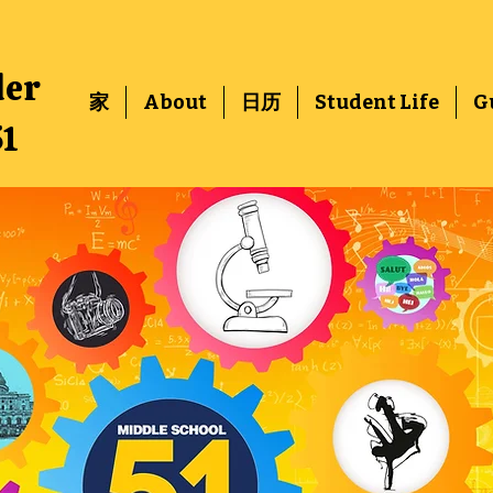
der
家
About
日历
Student Life
G
51