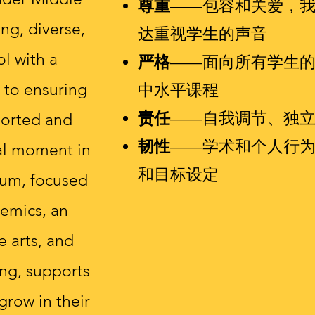
尊重
——包容和关爱，
ng, diverse,
达重视学生的声音
ol with a
严格
——面向所有学生
to ensuring
中水平课程
责任
——自我调节、独
pported and
韧性
——学术和个人行
tal moment in
和目标设定
ulum, focused
emics, an
e arts, and
ing, supports
grow in their