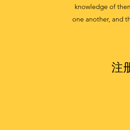
knowledge of the
one another, and t
注