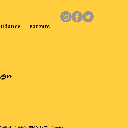
uidance
Parents
.gov