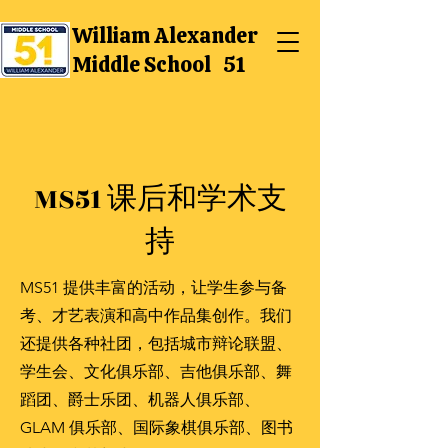
William Alexander
Middle School 51
MS51 课后和学术支
持
MS51 提供丰富的活动，让学生参与备
考、才艺表演和高中作品集创作。我们
还提供各种社团，包括城市辩论联盟、
学生会、文化俱乐部、吉他俱乐部、舞
蹈团、爵士乐团、机器人俱乐部、
GLAM 俱乐部、国际象棋俱乐部、图书